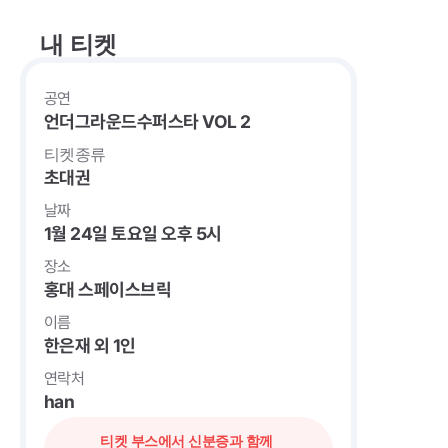
내 티켓
공연
언더그라운드수퍼스타 VOL 2
티켓종류
초대권
날짜
1월 24일 토요일 오후 5시
장소
홍대 스페이스브릭
이름
한은재 외 1인
연락처
han
티켓 부스에서 신분증과 함께 