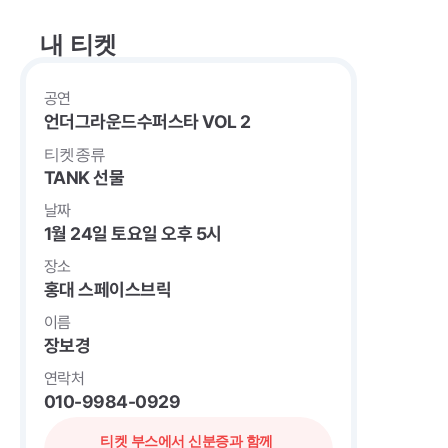
내 티켓
공연
언더그라운드수퍼스타 VOL 2
티켓종류
TANK 선물
날짜
1월 24일 토요일 오후 5시
장소
홍대 스페이스브릭
이름
장보경
연락처
010-9984-0929
티켓 부스에서 신분증과 함께 