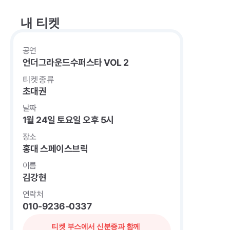
내 티켓
공연
언더그라운드수퍼스타 VOL 2
티켓종류
초대권
날짜
1월 24일 토요일 오후 5시
장소
홍대 스페이스브릭
이름
김강현
연락처
010-9236-0337
티켓 부스에서 신분증과 함께 