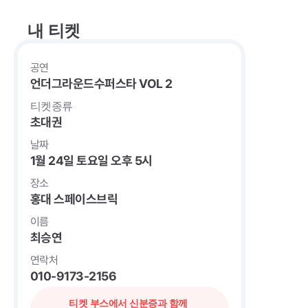
내 티켓
공연
언더그라운드수퍼스타 VOL 2
티켓종류
초대권
날짜
1월 24일 토요일 오후 5시
장소
홍대 스페이스브릭
이름
최승연
연락처
010-9173-2156
티켓 부스에서 신분증과 함께 