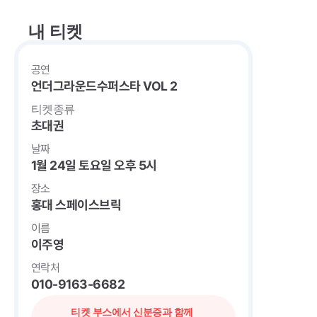
내 티켓
공연
언더그라운드수퍼스타 VOL 2
티켓종류
초대권
날짜
1월 24일 토요일 오후 5시
장소
홍대 스페이스브릭
이름
이주영
연락처
010-9163-6682
티켓 부스에서 신분증과 함께 