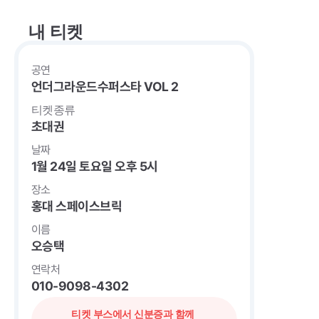
내 티켓
공연
언더그라운드수퍼스타 VOL 2
티켓종류
초대권
날짜
1월 24일 토요일 오후 5시
장소
홍대 스페이스브릭
이름
오승택
연락처
010-9098-4302
티켓 부스에서 신분증과 함께 