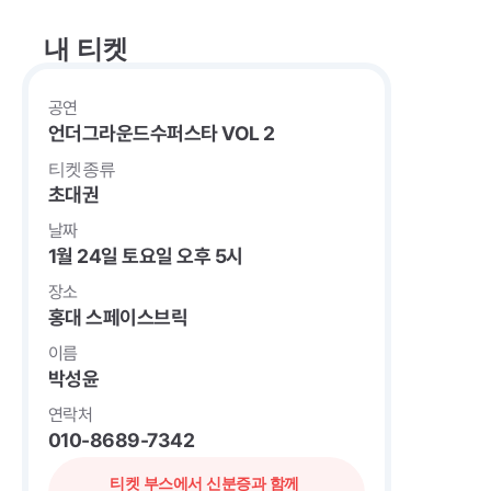
내 티켓
공연
언더그라운드수퍼스타 VOL 2
티켓종류
초대권
날짜
1월 24일 토요일 오후 5시
장소
홍대 스페이스브릭
이름
박성윤
연락처
010-8689-7342
티켓 부스에서 신분증과 함께 