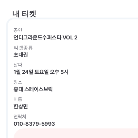
내 티켓
공연
언더그라운드수퍼스타 VOL 2
티켓종류
초대권
날짜
1월 24일 토요일 오후 5시
장소
홍대 스페이스브릭
이름
한상민
연락처
010-8379-5993