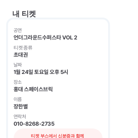
내 티켓
공연
언더그라운드수퍼스타 VOL 2
티켓종류
초대권
날짜
1월 24일 토요일 오후 5시
장소
홍대 스페이스브릭
이름
장한별
연락처
010-8268-2735
티켓 부스에서 신분증과 함께 