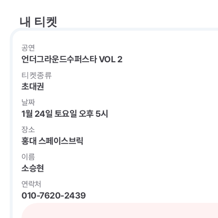
내 티켓
공연
언더그라운드수퍼스타 VOL 2
티켓종류
초대권
날짜
1월 24일 토요일 오후 5시
장소
홍대 스페이스브릭
이름
소승현
연락처
010-7620-2439