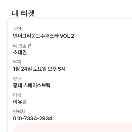
내 티켓
공연
언더그라운드수퍼스타 VOL 2
티켓종류
초대권
날짜
1월 24일 토요일 오후 5시
장소
홍대 스페이스브릭
이름
이유은
연락처
010-7334-2934