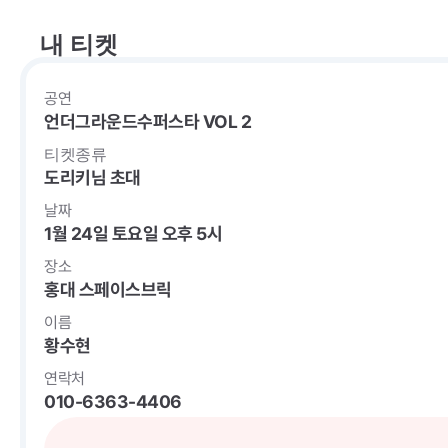
내 티켓
공연
언더그라운드수퍼스타 VOL 2
티켓종류
도리키님 초대
날짜
1월 24일 토요일 오후 5시
장소
홍대 스페이스브릭
이름
황수현
연락처
010-6363-4406