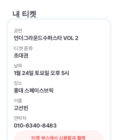
내 티켓
공연
언더그라운드수퍼스타 VOL 2
티켓종류
초대권
날짜
1월 24일 토요일 오후 5시
장소
홍대 스페이스브릭
이름
고선빈
연락처
010-6340-8483
티켓 부스에서 신분증과 함께 