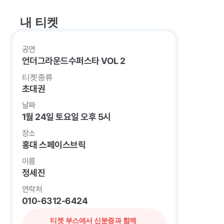
내 티켓
공연
언더그라운드수퍼스타 VOL 2
티켓종류
초대권
날짜
1월 24일 토요일 오후 5시
장소
홍대 스페이스브릭
이름
정세진
연락처
010-6312-6424
티켓 부스에서 신분증과 함께 