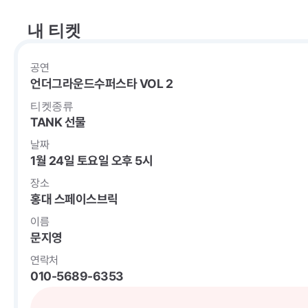
내 티켓
공연
언더그라운드수퍼스타 VOL 2
티켓종류
TANK 선물
날짜
1월 24일 토요일 오후 5시
장소
홍대 스페이스브릭
이름
문지영
연락처
010-5689-6353