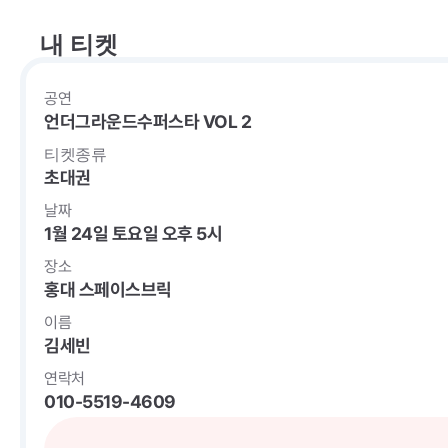
내 티켓
공연
언더그라운드수퍼스타 VOL 2
티켓종류
초대권
날짜
1월 24일 토요일 오후 5시
장소
홍대 스페이스브릭
이름
김세빈
연락처
010-5519-4609