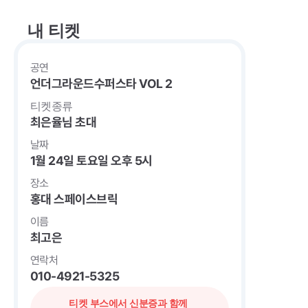
내 티켓
공연
언더그라운드수퍼스타 VOL 2
티켓종류
최은율님 초대
날짜
1월 24일 토요일 오후 5시
장소
홍대 스페이스브릭
이름
최고은
연락처
010-4921-5325
티켓 부스에서 신분증과 함께 