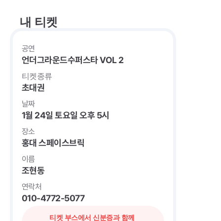
내 티켓
공연
언더그라운드수퍼스타 VOL 2
티켓종류
초대권
날짜
1월 24일 토요일 오후 5시
장소
홍대 스페이스브릭
이름
조현동
연락처
010-4772-5077
티켓 부스에서 신분증과 함께 