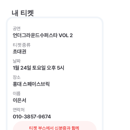
내 티켓
공연
언더그라운드수퍼스타 VOL 2
티켓종류
초대권
날짜
1월 24일 토요일 오후 5시
장소
홍대 스페이스브릭
이름
이은서
연락처
010-3857-9674
티켓 부스에서 신분증과 함께 