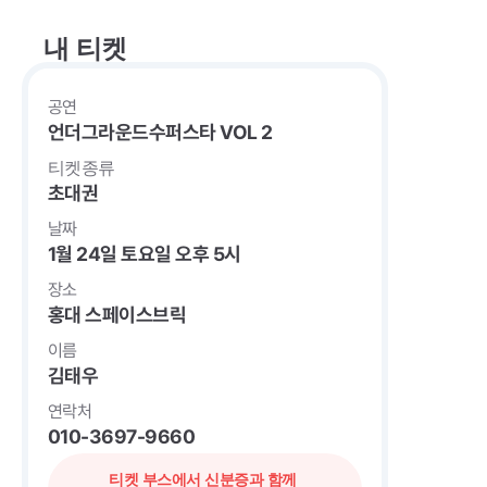
내 티켓
공연
언더그라운드수퍼스타 VOL 2
티켓종류
초대권
날짜
1월 24일 토요일 오후 5시
장소
홍대 스페이스브릭
이름
김태우
연락처
010-3697-9660
티켓 부스에서 신분증과 함께 