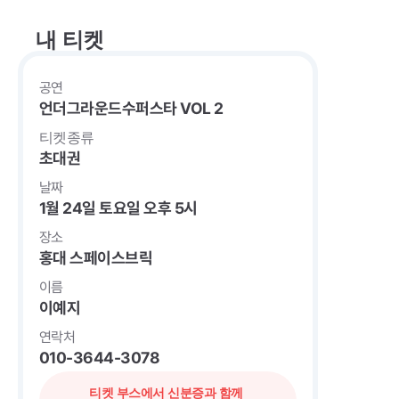
내 티켓
공연
언더그라운드수퍼스타 VOL 2
티켓종류
초대권
날짜
1월 24일 토요일 오후 5시
장소
홍대 스페이스브릭
이름
이예지
연락처
010-3644-3078
티켓 부스에서 신분증과 함께 