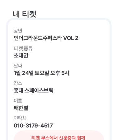
내 티켓
공연
언더그라운드수퍼스타 VOL 2
티켓종류
초대권
날짜
1월 24일 토요일 오후 5시
장소
홍대 스페이스브릭
이름
배한별
연락처
010-3179-4517
티켓 부스에서 신분증과 함께 