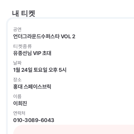
내 티켓
공연
언더그라운드수퍼스타 VOL 2
티켓종류
유종선님 VIP 초대
날짜
1월 24일 토요일 오후 5시
장소
홍대 스페이스브릭
이름
이희진 
연락처
010-3089-6043