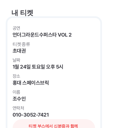
내 티켓
공연
언더그라운드수퍼스타 VOL 2
티켓종류
초대권
날짜
1월 24일 토요일 오후 5시
장소
홍대 스페이스브릭
이름
조수인
연락처
010-3052-7421
티켓 부스에서 신분증과 함께 