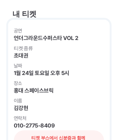
내 티켓
공연
언더그라운드수퍼스타 VOL 2
티켓종류
초대권
날짜
1월 24일 토요일 오후 5시
장소
홍대 스페이스브릭
이름
김강현
연락처
010-2775-8409
티켓 부스에서 신분증과 함께 