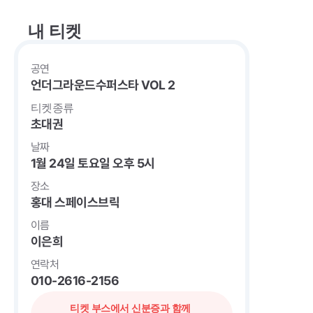
내 티켓
공연
언더그라운드수퍼스타 VOL 2
티켓종류
초대권
날짜
1월 24일 토요일 오후 5시
장소
홍대 스페이스브릭
이름
이은희
연락처
010-2616-2156
티켓 부스에서 신분증과 함께 