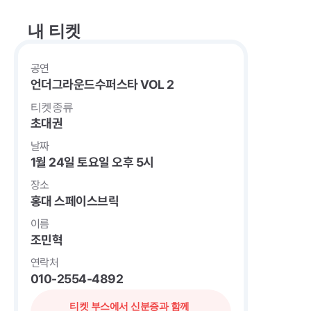
내 티켓
공연
언더그라운드수퍼스타 VOL 2
티켓종류
초대권
날짜
1월 24일 토요일 오후 5시
장소
홍대 스페이스브릭
이름
조민혁
연락처
010-2554-4892
티켓 부스에서 신분증과 함께 