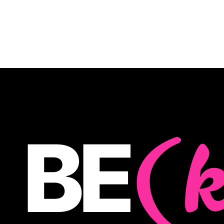
(k
BE